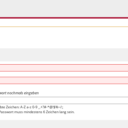
wort nochmals eingeben
bte Zeichen: A-Z a-z 0-9 _.+?#-*@!$%~/:;
Passwort muss mindestens 6 Zeichen lang sein.