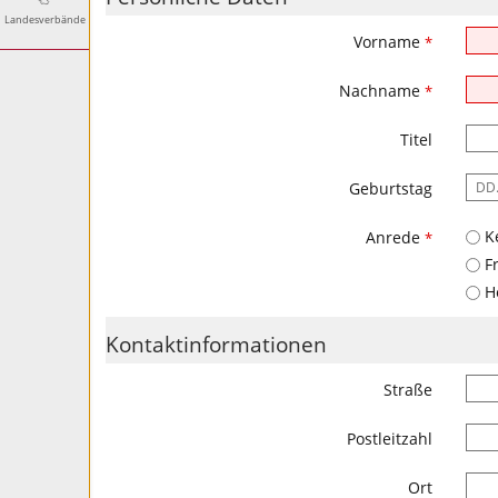
Landesverbände
Vorname
*
Nachname
*
Titel
Es
Geburtstag
ist
folg
Ke
Anrede
*
Eing
F
gefo
H
DD.
Kontaktinformationen
Straße
Postleitzahl
Ort