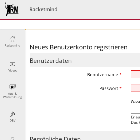
Racketmind
Neues Benutzerkonto registrieren
Racketmind
Benutzerdaten
Videos
Benutzername
*
Passwort
*
Aus- &
Weiterbildung
Pass
Erlau
DBV
Das 
Persönliche Daten