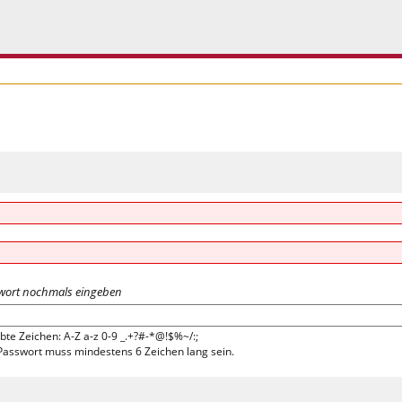
wort nochmals eingeben
bte Zeichen: A-Z a-z 0-9 _.+?#-*@!$%~/:;
Passwort muss mindestens 6 Zeichen lang sein.