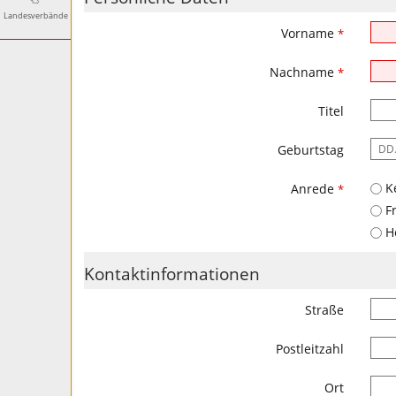
Landesverbände
Vorname
*
Nachname
*
Titel
Es
Geburtstag
ist
folg
Ke
Anrede
*
Eing
F
gefo
H
DD.
Kontaktinformationen
Straße
Postleitzahl
Ort