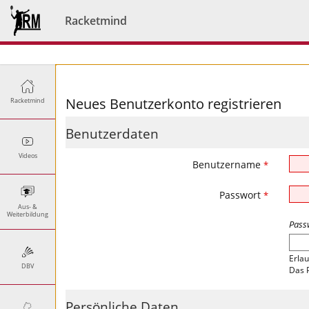
Racketmind
Neues Benutzerkonto registrieren
Racketmind
Benutzerdaten
Videos
Benutzername
*
Passwort
*
Aus- &
Weiterbildung
Pass
Erlau
DBV
Das 
Persönliche Daten